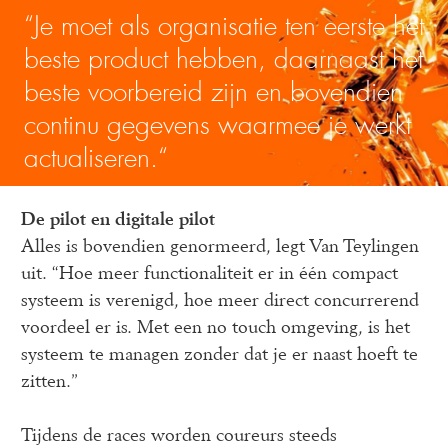
“Je moet als organisatie ten eerste het 
beste product hebben, daarnaast het 
beste voorbereid zijn en bovendien 
continu gegevens waarmee je werkt 
actualiseren.“
De pilot en digitale pilot
Alles is bovendien genormeerd, legt Van Teylingen 
uit. “Hoe meer functionaliteit er in één compact 
systeem is verenigd, hoe meer direct concurrerend 
voordeel er is. Met een no touch omgeving, is het 
systeem te managen zonder dat je er naast hoeft te 
zitten.”
Tijdens de races worden coureurs steeds 