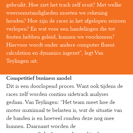
gebruikt. Hoe ziet het track zelf eruit? Met welke 
weersomstandigheden moeten we rekening 
houden? Hoe zijn de races in het afgelopen seizoen 
verlopen? En wat voor een handelingen die tot 
fouten hebben geleid, kunnen we voorkomen? 
Hiervoor wordt onder andere computer fluent 
calculation en dynamics ingezet”, legt Van 
Teylingen uit. 
Competitief business model
Dit is een doorlopend proces. Want ook tijdens de 
races zelf worden continu sidetrack analyses 
gedaan. Van Teylingen: “Het team meet hoe de 
motor maximaal te belasten is, wat de situatie van 
de banden is en hoeveel ronden deze nog mee 
kunnen. Daarnaast worden de 