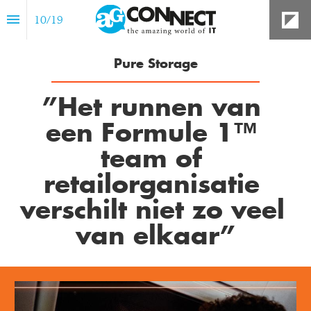
10
/
19
Pure Storage
”Het runnen van 
een Formule 1™ 
team of 
retailorganisatie 
verschilt niet zo veel 
van elkaar”