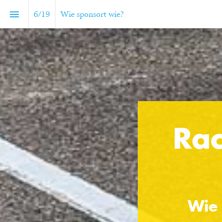
6
/
19
Wie sponsort wie?
Rac
Wie 